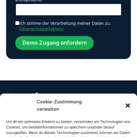
Ich stimme der Verarbeitung meiner Daten zu.
Datenschutzerklärung
Demo Zugang anfordern
Cookie-Zustimmung
verwalten
Translations for Translators
Um dir ein optimales Erlebnis zu bieten, verwenden wir Technologien wie
contact@rapilator.com
Cookies, um Geräteinformationen zu speichern und/oder darauf
+49 176 11 688 680
zuzugreifen. Wenn du diesen Technologien zustimmst, können wir Daten